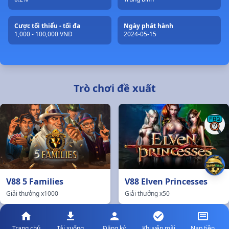
Cược tối thiểu - tối đa
Ngày phát hành
1,000 - 100,000 VNĐ
2024-05-15
Trò chơi đề xuất
V88 5 Families
V88 Elven Princesses
Giải thưởng x1000
Giải thưởng x50
Trang chủ
Tải xuống
Đăng ký
Khuyến mãi
Nạp tiền