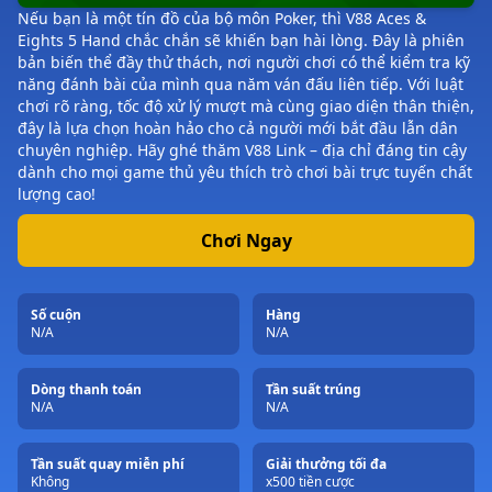
Nếu bạn là một tín đồ của bộ môn Poker, thì V88 Aces &
Eights 5 Hand chắc chắn sẽ khiến bạn hài lòng. Đây là phiên
bản biến thể đầy thử thách, nơi người chơi có thể kiểm tra kỹ
năng đánh bài của mình qua năm ván đấu liên tiếp. Với luật
chơi rõ ràng, tốc độ xử lý mượt mà cùng giao diện thân thiện,
đây là lựa chọn hoàn hảo cho cả người mới bắt đầu lẫn dân
chuyên nghiệp. Hãy ghé thăm V88 Link – địa chỉ đáng tin cậy
dành cho mọi game thủ yêu thích trò chơi bài trực tuyến chất
lượng cao!
Chơi Ngay
Số cuộn
Hàng
N/A
N/A
Dòng thanh toán
Tần suất trúng
N/A
N/A
Tần suất quay miễn phí
Giải thưởng tối đa
Không
x500 tiền cược