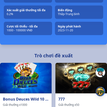
Xác suất giải thưởng tối đa
Biến động
0.2%
Thấp-Trung bình
Cược tối thiểu - tối đa
Ngày phát hành
1000 - 100000 VNĐ
2023-11-20
Trò chơi đề xuất
Bonus Deuces Wild 10 Hand
777
Giải thưởng x1000
Giải thưởng x50