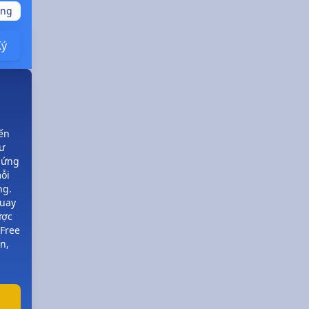
ống
Ký
ến
ư
 hứng
mỗi
ng.
quay
ược
 Free
n,
a