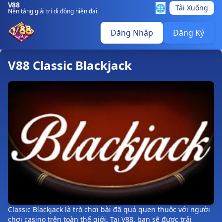
V88
🌐
Tải Xuống
Nền tảng giải trí di động hiện đại
Đăng Nhập
Đăng Ký
V88 Classic Blackjack
Classic Blackjack là trò chơi bài đã quá quen thuộc với người
chơi casino trên toàn thế giới. Tại V88, bạn sẽ được trải