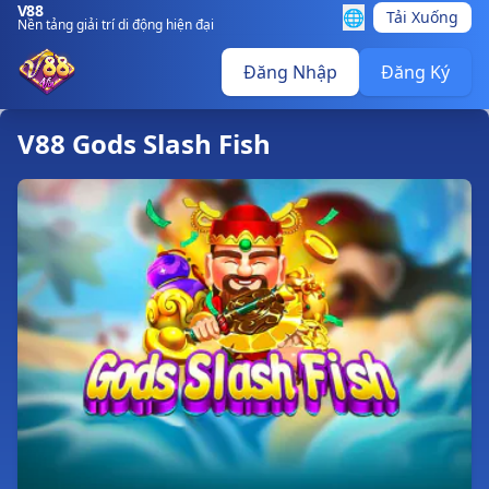
V88
🌐
Tải Xuống
Nền tảng giải trí di động hiện đại
Đăng Nhập
Đăng Ký
V88 Gods Slash Fish