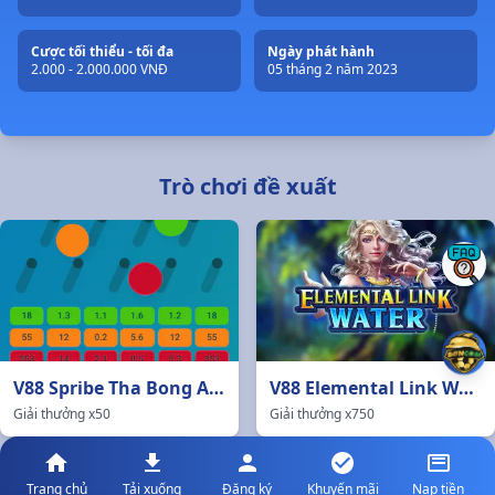
Cược tối thiểu - tối đa
Ngày phát hành
2.000 - 2.000.000 VNĐ
05 tháng 2 năm 2023
Trò chơi đề xuất
V88 Spribe Tha Bong An Tien Portrait
V88 Elemental Link Water
Giải thưởng x50
Giải thưởng x750
Trang chủ
Tải xuống
Đăng ký
Khuyến mãi
Nạp tiền