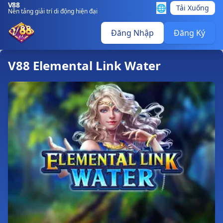
V88
🌐
Tải Xuống
Nền tảng giải trí di động hiện đại
Đăng Nhập
Đăng Ký
V88 Elemental Link Water